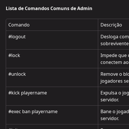
Lista de Comandos Comuns de Admin
Comando
Descrição
#logout
Desloga com
sobrevivente
#lock
Impede que o
conectem ao 
#unlock
Remove o blo
jogadores se
#kick playername
Expulsa o jo
servidor.
#exec ban playername
Bane o jogad
servidor.