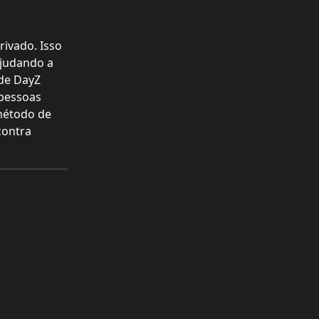
ivado. Isso 
judando a 
de DayZ 
pessoas 
método de 
contra 