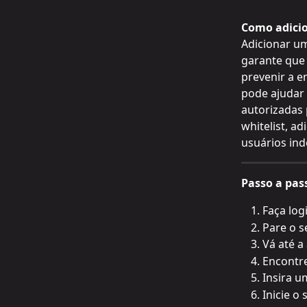
Como adici
Adicionar um
garante que 
prevenir a e
pode ajudar
autorizadas 
whitelist, a
usuários ind
Passo a pas
Faça log
Pare o s
Vá até a
Encontr
Insira u
Inicie o