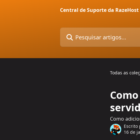
Passar para o conteúdo principal
Central de Suporte da RazeHost
Pesquisar artigos...
Todas as cole
Como 
servi
Como adicio
Escrito
16 de j