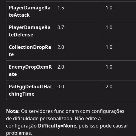
PlayerDamageRa
1.5
1.0
teAttack
PlayerDamageRa
0.7
1.0
teDefense
CollectionDropRa
2.0
1.0
te
EnemyDropItemR
2.0
1.0
ate
PalEggDefaultHat
0.0
2.0
chingTime
Nota:
 Os servidores funcionam com configurações 
de dificuldade personalizada. Não edite a 
configuração 
Difficulty=None
, pois isso pode causar 
problemas.