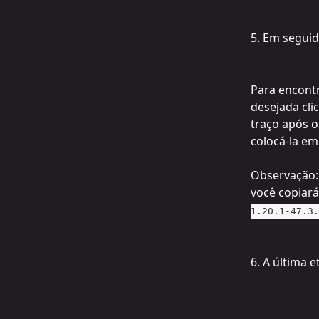
5. Em seguid
Para encontr
desejada cli
traço após o
colocá-la e
Observação: 
você copiará
1.20.1-47.3.
6. A última 