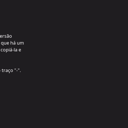
versão 
se que há um 
copiá-la e 
traço "-".