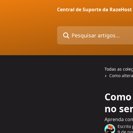
Passar para o conteúdo principal
Central de Suporte da RazeHost
Pesquisar artigos...
Todas as cole
Como altera
Como 
no se
Aprenda com
Escrito
9 de n